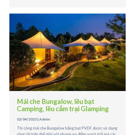
Mái che Bungalow, lều bạt
Camping, lều cắm trại Glamping
02/04/2023
|
Admin
Thi công mái che Bungalow bằng bạt PVDF được sử dụng
rộng rãi trên thế giới với nhưng ưu điểm vượt trội mà các