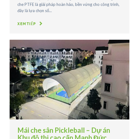
che PTFE là giải pháp hoàn hảo, bền vứng cho công trình,
đây là lựa chọn số...
XEM TIẾP
Mái che sân Pickleball – Dự án
Khu đô thị cao cấp Mạnh Đức