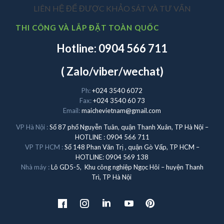
LIÊN HỆ ĐỂ ĐƯỢC KHẢO SÁT VÀ TƯ VẤN
THI CÔNG VÀ LẮP ĐẶT TOÀN QUỐC
Hotline: 0904 566 711
( Zalo/viber/wechat)
Ph:
+024 3540 6072
Fax:
+024 3540 60 73
Email:
maichevietnam@gmail.com
VP Hà Nội :
Số 87 phố Nguyễn Tuân, quận Thanh Xuân, TP Hà Nội –
HOTLINE : 0904 566 711
VP TP HCM :
Số 148 Phan Văn Trị , quận Gò Vấp, TP HCM –
HOTLINE: 0904 569 138
Nhà máy :
Lô GD5-5, Khu công nghiệp Ngọc Hôi – huyện Thanh
Trì, TP Hà Nội