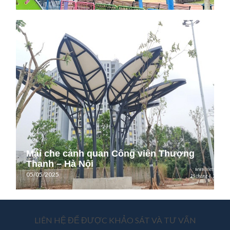
Mái che cảnh quan Công viên Thượng
Thanh – Hà Nội
05/05/2025
LIÊN HỆ ĐỂ ĐƯỢC KHẢO SÁT VÀ TƯ VẤN