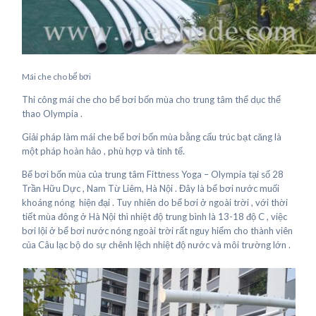
Mái che cho bể bơi
Thi công mái che cho bể bơi bốn mùa cho trung tâm thể dục thể
thao Olympia .
Giải pháp làm mái che bể bơi bốn mùa bằng cấu trúc bạt căng là
một pháp hoàn hảo , phù hợp và tinh tế.
Bể bơi bốn mùa của trung tâm Fittness Yoga – Olympia tại số 28
Trần Hữu Dực , Nam Từ Liêm, Hà Nội . Đây là bể bơi nước muối
khoáng nóng hiện đại . Tuy nhiên do bể bơi ở ngoài trời , với thời
tiết mùa đông ở Hà Nội thì nhiệt độ trung bình là 13-18 độ C , việc
bơi lội ở bể bơi nước nóng ngoài trời rất nguy hiểm cho thành viên
của Câu lạc bộ do sự chênh lệch nhiệt độ nước và môi trường lớn .