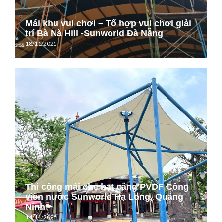
Mái khu vui chơi – Tổ hợp vui chơi giải
trí Bà Nà Hill -Sunworld Đà Nẵng
18/11/2025
Thi công mái che bạt căng PVDF Công
viên nước Sunworld Hạ Long, Quảng
Ninh
14/11/2025