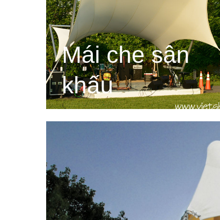
Mái che sân
khấu