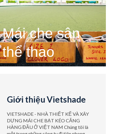
Mái che sân
thể thao
Giới thiệu Vietshade
VIETSHADE - NHÀ THIẾT KẾ VÀ XÂY
DỰNG MÁI CHE BẠT KÉO CĂNG
HÀNG ĐẦU Ở VIỆT NAM Chúng tôi là
một trong những công ty đi tiên phong