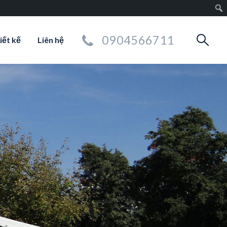
0904566711
iết kế
Liên hệ