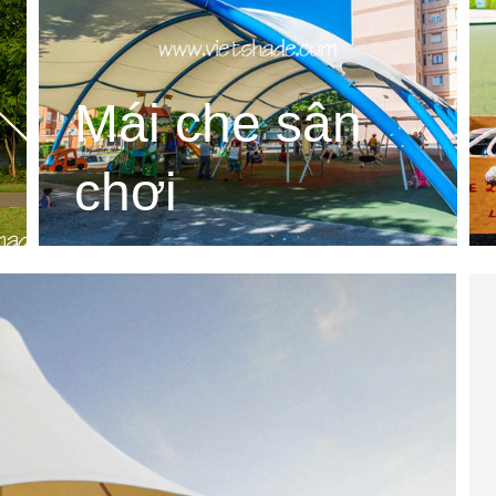
Mái che sân
chơi