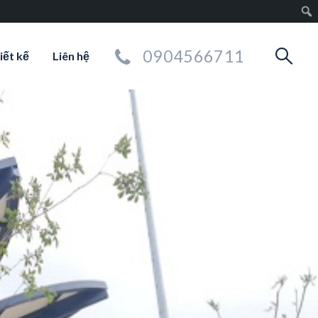
0904566711
iết kế
Liên hệ