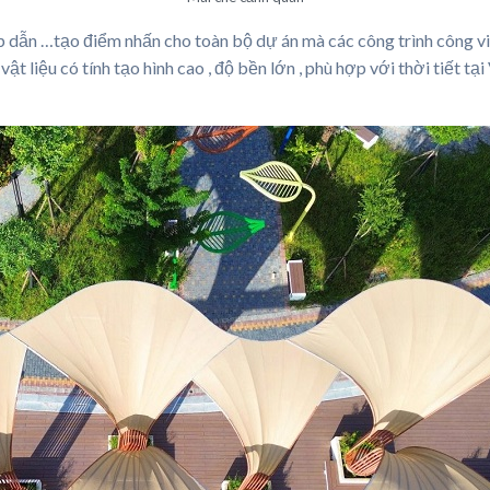
hấp dẫn …tạo điểm nhấn cho toàn bộ dự án mà các công trình công v
ật liệu có tính tạo hình cao , độ bền lớn , phù hợp với thời tiết tại