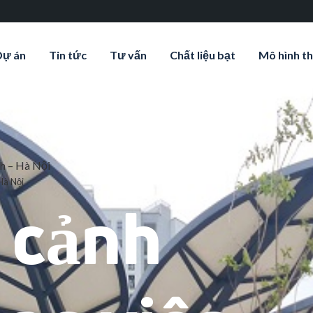
Dự án
Tin tức
Tư vấn
Chất liệu bạt
Mô hình th
h – Hà Nội
Hà Nội
 cảnh