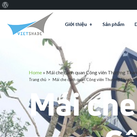
Giới
thiệu
Giới thiệu
Sản phẩm
về
WordPress
Home
»
Mái che cảnh quan Công viên Thượng Than
Trang chủ
Mái che cảnh quan Công viên Thượng Thanh – 
Mái che