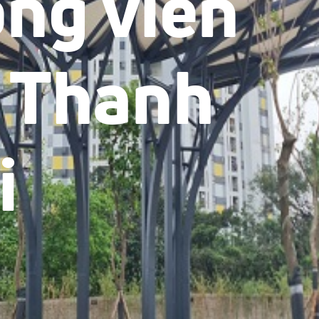
ng viên
 Thanh
i