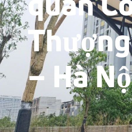
quan Cô
Thượng
– Hà Nộ