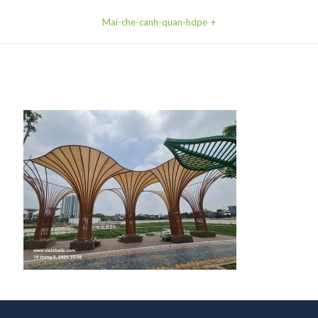
Mai-che-canh-quan-hdpe