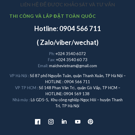
LIÊN HỆ ĐỂ ĐƯỢC KHẢO SÁT VÀ TƯ VẤN
THI CÔNG VÀ LẮP ĐẶT TOÀN QUỐC
Hotline: 0904 566 711
( Zalo/viber/wechat)
Ph:
+024 3540 6072
Fax:
+024 3540 60 73
Email:
maichevietnam@gmail.com
VP Hà Nội :
Số 87 phố Nguyễn Tuân, quận Thanh Xuân, TP Hà Nội –
HOTLINE : 0904 566 711
VP TP HCM :
Số 148 Phan Văn Trị , quận Gò Vấp, TP HCM –
HOTLINE: 0904 569 138
Nhà máy :
Lô GD5-5, Khu công nghiệp Ngọc Hôi – huyện Thanh
Trì, TP Hà Nội