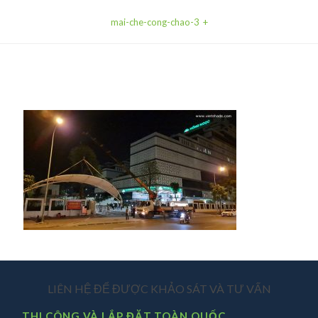
mai-che-cong-chao-3
LIÊN HỆ ĐỂ ĐƯỢC KHẢO SÁT VÀ TƯ VẤN
THI CÔNG VÀ LẮP ĐẶT TOÀN QUỐC