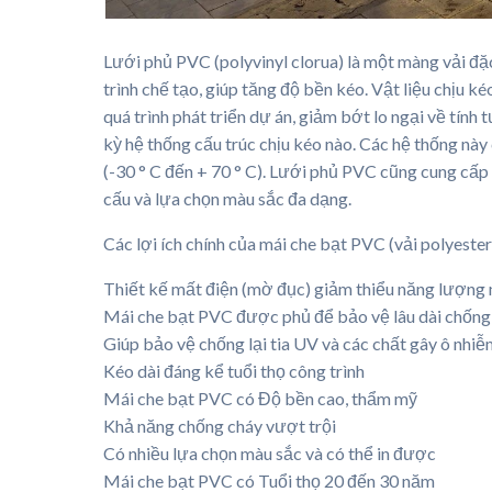
Lưới phủ PVC (polyvinyl clorua) là một màng vải đặ
trình chế tạo, giúp tăng độ bền kéo. Vật liệu chịu ké
quá trình phát triển dự án, giảm bớt lo ngại về tín
kỳ hệ thống cấu trúc chịu kéo nào. Các hệ thống này
(-30 ° C đến + 70 ° C). Lưới phủ PVC cũng cung cấp
cấu và lựa chọn màu sắc đa dạng.
Các lợi ích chính của mái che bạt PVC (vải polyester
Thiết kế mất điện (mờ đục) giảm thiểu năng lượng 
Mái che bạt PVC được phủ để bảo vệ lâu dài chống 
Giúp bảo vệ chống lại tia UV và các chất gây ô nhi
Kéo dài đáng kể tuổi thọ công trình
Mái che bạt PVC có Độ bền cao, thẩm mỹ
Khả năng chống cháy vượt trội
Có nhiều lựa chọn màu sắc và có thể in được
Mái che bạt PVC có Tuổi thọ 20 đến 30 năm