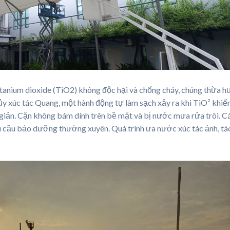
anium dioxide (TiO2) không độc hại và chống cháy, chúng thừa hưở
ủy xúc tác Quang, một hành động tự làm sạch xảy ra khi TiO² khiế
 giản. Cặn không bám dính trên bề mặt và bị nước mưa rửa trôi. Cá
nhu cầu bảo dưỡng thường xuyên. Quá trình ưa nước xúc tác ảnh, t