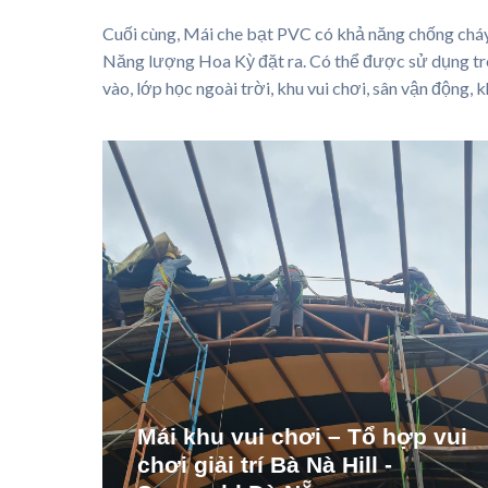
Cuối cùng, Mái che bạt PVC có khả năng chống chá
Năng lượng Hoa Kỳ đặt ra. Có thể được sử dụng trên 
vào, lớp học ngoài trời, khu vui chơi, sân vận động, k
Mái khu vui chơi – Tổ hợp vui
chơi giải trí Bà Nà Hill -