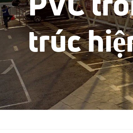
PVC tro
trúc hiệ