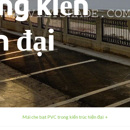
ng kiến
n đại
Mái che bạt PVC trong kiến trúc hiện đại