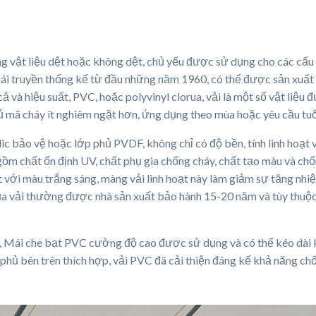
 vật liệu dệt hoặc không dệt, chủ yếu được sử dụng cho các cấu tr
 mái truyền thống kể từ đầu những năm 1960, có thể được sản xuất
cả và hiệu suất, PVC, hoặc polyvinyl clorua, vải là một số vật li
ủ mã cháy ít nghiêm ngặt hơn, ứng dụng theo mùa hoặc yêu cầu tuổi
ảo vệ hoặc lớp phủ PVDF, không chỉ có độ bền, tính linh hoạt và
m chất ổn định UV, chất phụ gia chống cháy, chất tạo màu và chố
ất với màu trắng sáng, màng vải linh hoạt này làm giảm sự tăng nhi
 của vải thường được nhà sản xuất bảo hành 15-20 năm và tùy thuộc
n, Mái che bạt PVC cường độ cao được sử dụng và có thể kéo dài kh
p phủ bên trên thích hợp, vải PVC đã cải thiện đáng kể khả năng ch