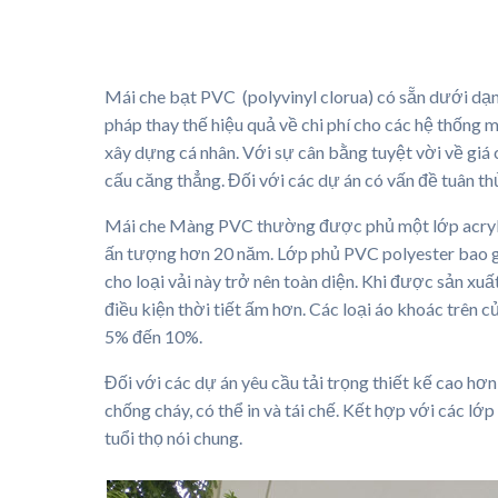
Mái che bạt PVC (polyvinyl clorua) có sẵn dưới dạng
pháp thay thế hiệu quả về chi phí cho các hệ thống
xây dựng cá nhân. Với sự cân bằng tuyệt vời về giá 
cấu căng thẳng. Đối với các dự án có vấn đề tuân th
Mái che Màng PVC thường được phủ một lớp acrylic b
ấn tượng hơn 20 năm. Lớp phủ PVC polyester bao gồ
cho loại vải này trở nên toàn diện. Khi được sản xu
điều kiện thời tiết ấm hơn. Các loại áo khoác trên
5% đến 10%.
Đối với các dự án yêu cầu tải trọng thiết kế cao hơ
chống cháy, có thể in và tái chế. Kết hợp với các lớ
tuổi thọ nói chung.