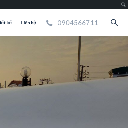
0904566711
iết kế
Liên hệ