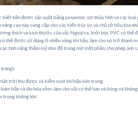
c biệt bền được sản xuất bằng polyester, sợi thủy tinh và các loạ
o nâng cao này cung cấp cho các kiến ​​trúc sư và chủ sở hữu tòa nhà
h tương thích và kích thước của vải. Ngoài ra, lưới bọc PVC có th
 có thể được sử dụng ở nhiều vùng khí hậu, làm cho nó trở thành mộ
 các tính năng thẩm mỹ như độ trong mờ một phần, cho phép ánh s
 tráng):
mặt trời thu được và kiểm soát khí hậu bên trong
bám bẩn và lão hóa sớm, làm cho vải có thể hàn và bóng và không
ễm trong không khí