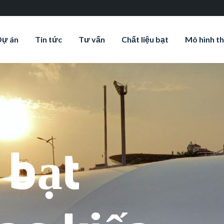
Dự án
Tin tức
Tư vấn
Chất liệu bạt
Mô hình th
 bạt