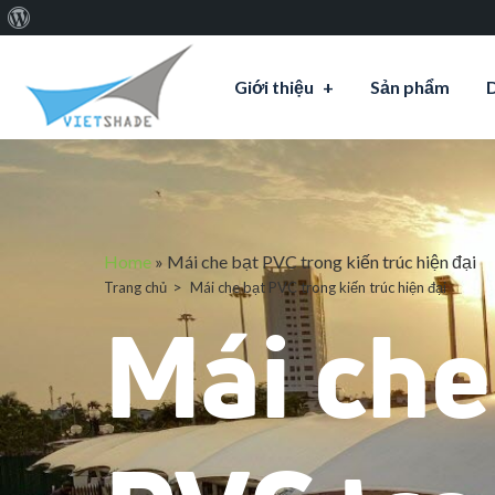
Giới
thiệu
Giới thiệu
Sản phẩm
về
WordPress
Home
»
Mái che bạt PVC trong kiến trúc hiện đại
Trang chủ
Mái che bạt PVC trong kiến trúc hiện đại
Mái che