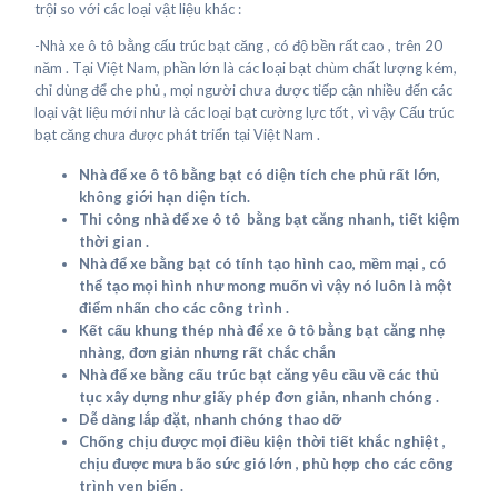
trội so với các loại vật liệu khác :
-Nhà xe ô tô bằng cấu trúc bạt căng , có độ bền rất cao , trên 20
năm . Tại Việt Nam, phần lớn là các loại bạt chùm chất lượng kém,
chỉ dùng để che phủ , mọi người chưa được tiếp cận nhiều đến các
loại vật liệu mới như là các loại bạt cường lực tốt , vì vậy Cấu trúc
bạt căng chưa được phát triển tại Việt Nam .
Nhà để xe ô tô bằng bạt có diện tích che phủ rất lớn,
không giới hạn diện tích.
Thi công nhà để xe ô tô bằng bạt căng nhanh, tiết kiệm
thời gian .
Nhà để xe bằng bạt có tính tạo hình cao, mềm mại , có
thể tạo mọi hình như mong muốn vì vậy nó luôn là một
điểm nhấn cho các công trình .
Kết cấu khung thép nhà để xe ô tô bằng bạt căng nhẹ
nhàng, đơn giản nhưng rất chắc chắn
Nhà để xe bằng cấu trúc bạt căng yêu cầu về các thủ
tục xây dựng như giấy phép đơn giản, nhanh chóng .
Dễ dàng lắp đặt, nhanh chóng thao dỡ
Chống chịu được mọi điều kiện thời tiết khắc nghiệt ,
chịu được mưa bão sức gió lớn , phù hợp cho các công
trình ven biển .