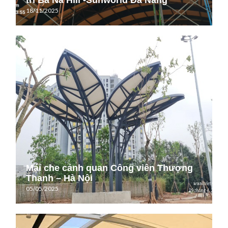
trí Bà Nà Hill -Sunworld Đà Nẵng
18/11/2025
Mái che cảnh quan Công viên Thượng
Thanh – Hà Nội
05/05/2025