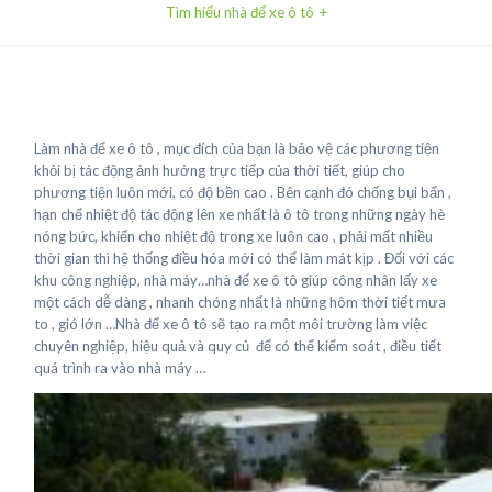
Tìm hiểu nhà để xe ô tô
Làm nhà để xe ô tô , mục đích của bạn là bảo vệ các phương tiện
khỏi bị tác động ảnh hưởng trực tiếp của thời tiết, giúp cho
phương tiện luôn mới, có độ bền cao . Bên cạnh đó chống bụi bẩn ,
hạn chế nhiệt độ tác động lên xe nhất là ô tô trong những ngày hè
nóng bức, khiến cho nhiệt độ trong xe luôn cao , phải mất nhiều
thời gian thì hệ thống điều hóa mới có thể làm mát kịp . Đối với các
khu công nghiệp, nhà máy…nhà để xe ô tô giúp công nhân lấy xe
một cách dễ dàng , nhanh chóng nhất là những hôm thời tiết mưa
to , gió lớn …Nhà để xe ô tô sẽ tạo ra một môi trường làm việc
chuyên nghiệp, hiệu quả và quy củ để có thể kiểm soát , điều tiết
quá trình ra vào nhà máy …