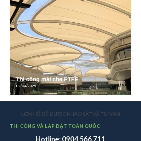
Thi công mái che PTFE
02/04/2025
LIÊN HỆ ĐỂ ĐƯỢC KHẢO SÁT VÀ TƯ VẤN
THI CÔNG VÀ LẮP ĐẶT TOÀN QUỐC
Hotline: 0904 566 711