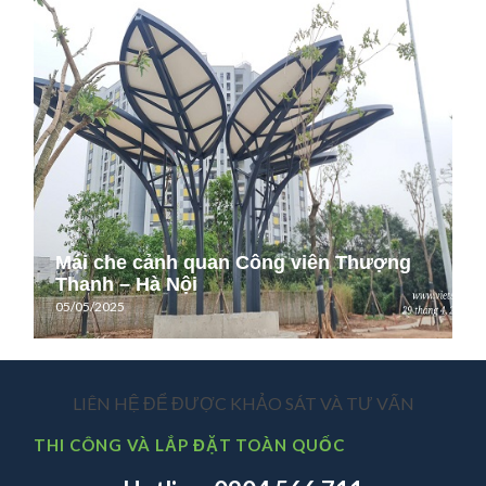
Mái che cảnh quan Công viên Thượng
Thanh – Hà Nội
05/05/2025
LIÊN HỆ ĐỂ ĐƯỢC KHẢO SÁT VÀ TƯ VẤN
THI CÔNG VÀ LẮP ĐẶT TOÀN QUỐC