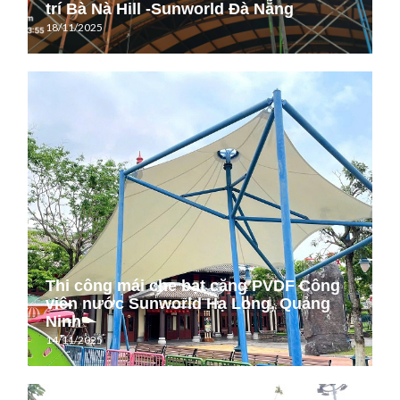
trí Bà Nà Hill -Sunworld Đà Nẵng
18/11/2025
Thi công mái che bạt căng PVDF Công
viên nước Sunworld Hạ Long, Quảng
Ninh
14/11/2025