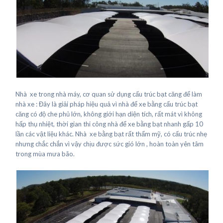
Nhà xe trong nhà máy, cơ quan sử dụng cấu trúc bạt căng để làm
nhà xe : Đây là giải pháp hiệu quả vì nhà để xe bằng cấu trúc bạt
căng có độ che phủ lớn, không giới hạn diện tích, rất mát vì không
hấp thụ nhiệt, thời gian thi công nhà để xe bằng bạt nhanh gấp 10
lần các vật liệu khác. Nhà xe bằng bạt rất thẩm mỹ, có cấu trúc nhẹ
nhưng chắc chắn vì vậy chịu được sức gió lớn , hoàn toàn yên tâm
trong mùa mưa bão.