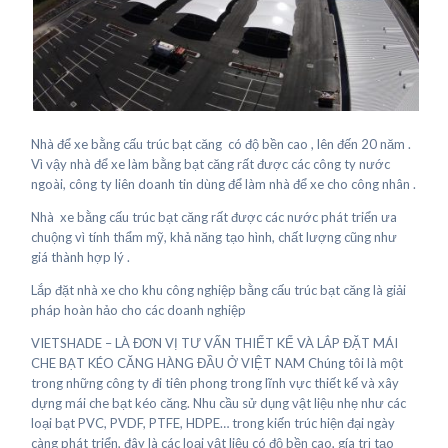
Nhà để xe bằng cấu trúc bạt căng có độ bền cao , lên đến 20 năm .
Vì vậy nhà để xe làm bằng bạt căng rất được các công ty nước
ngoài, công ty liên doanh tin dùng để làm nhà để xe cho công nhân .
Nhà xe bằng cấu trúc bạt căng rất được các nước phát triển ưa
chuộng vì tính thẩm mỹ, khả năng tạo hình, chất lượng cũng như
giá thành hợp lý .
Lắp đặt nhà xe cho khu công nghiệp bằng cấu trúc bạt căng là giải
pháp hoàn hảo cho các doanh nghiệp
VIETSHADE – LÀ ĐƠN VỊ TƯ VẤN THIẾT KẾ VÀ LẮP ĐẶT MÁI
CHE BẠT KÉO CĂNG HÀNG ĐẦU Ở VIỆT NAM Chúng tôi là một
trong những công ty đi tiên phong trong lĩnh vực thiết kế và xây
dựng mái che bạt kéo căng. Nhu cầu sử dụng vật liệu nhẹ như các
loại bạt PVC, PVDF, PTFE, HDPE… trong kiến trúc hiện đại ngày
càng phát triển, đây là các loại vật liệu có độ bền cao, gía trị tạo