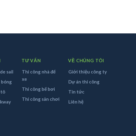
M
TƯ VẤN
VỀ CHÚNG TÔI
de sail
Thi công nhà để
Giới thiệu công ty
xe
n bóng
Dự án thi công
Thi công bể bơi
 tô
Tin tức
Thi công sân chơi
lkway
Liên hệ