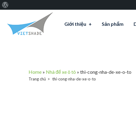
Giới
thiệu
Giới thiệu
Sản phẩm
về
WordPress
Home
»
Nhà để xe ô tô
»
thi-cong-nha-de-xe-o-to
Trang chủ
thi-cong-nha-de-xe-o-to
thi-con