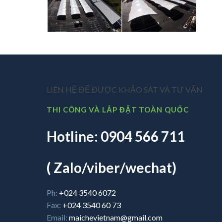
LIÊN HỆ ĐỂ ĐƯỢC KHẢO SÁT VÀ TƯ VẤN
THI CÔNG VÀ LẮP ĐẶT TOÀN QUỐC
Hotline: 0904 566 711
( Zalo/viber/wechat)
Ph:
+024 3540 6072
Fax:
+024 3540 60 73
Email:
maichevietnam@gmail.com