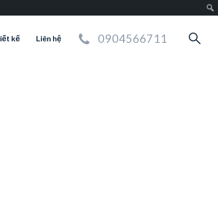
0904566711
iết kế
Liên hệ