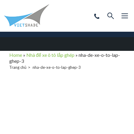
Home
»
Nhà để xe ô tô lắp ghép
»
nha-de-xe-o-to-lap-
ghep-3
Trang chủ
nha-de-xe-o-to-lap-ghep-3
nha-de-xe-o-to-
lap-ghep-3