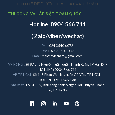
LIÊN HỆ ĐỂ ĐƯỢC KHẢO SÁT VÀ TƯ VẤN
THI CÔNG VÀ LẮP ĐẶT TOÀN QUỐC
Hotline: 0904 566 711
( Zalo/viber/wechat)
Ph:
+024 3540 6072
Fax:
+024 3540 60 73
Email:
maichevietnam@gmail.com
VP Hà Nội :
Số 87 phố Nguyễn Tuân, quận Thanh Xuân, TP Hà Nội –
HOTLINE : 0904 566 711
VP TP HCM :
Số 148 Phan Văn Trị , quận Gò Vấp, TP HCM –
HOTLINE: 0904 569 138
Nhà máy :
Lô GD5-5, Khu công nghiệp Ngọc Hôi – huyện Thanh
Trì, TP Hà Nội