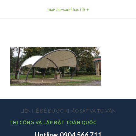
mai-che-san-khau (3)
LIÊN HỆ ĐỂ ĐƯỢC KHẢO SÁT VÀ TƯ VẤN
THI CÔNG VÀ LẮP ĐẶT TOÀN QUỐC
Hotline: 0904 566 711