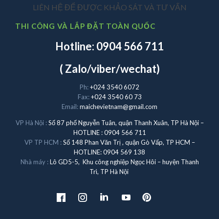
LIÊN HỆ ĐỂ ĐƯỢC KHẢO SÁT VÀ TƯ VẤN
THI CÔNG VÀ LẮP ĐẶT TOÀN QUỐC
Hotline: 0904 566 711
( Zalo/viber/wechat)
Ph:
+024 3540 6072
Fax:
+024 3540 60 73
Email:
maichevietnam@gmail.com
VP Hà Nội :
Số 87 phố Nguyễn Tuân, quận Thanh Xuân, TP Hà Nội –
HOTLINE : 0904 566 711
VP TP HCM :
Số 148 Phan Văn Trị , quận Gò Vấp, TP HCM –
HOTLINE: 0904 569 138
Nhà máy :
Lô GD5-5, Khu công nghiệp Ngọc Hôi – huyện Thanh
Trì, TP Hà Nội