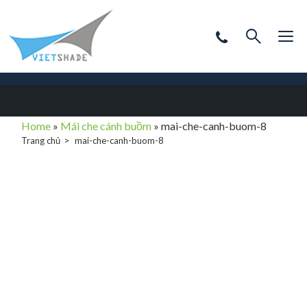
Home
»
Mái che cánh buồm
»
mai-che-canh-buom-8
Trang chủ
mai-che-canh-buom-8
mai-che-canh-
buom-8