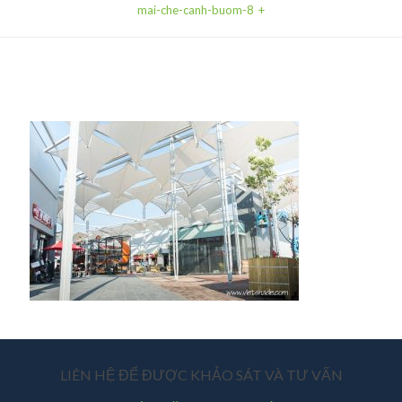
mai-che-canh-buom-8
LIÊN HỆ ĐỂ ĐƯỢC KHẢO SÁT VÀ TƯ VẤN