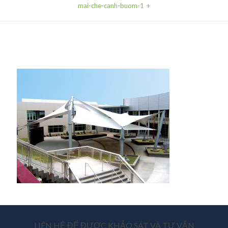
mai-che-canh-buom-1
LIÊN HỆ ĐỂ ĐƯỢC KHẢO SÁT VÀ TƯ VẤN