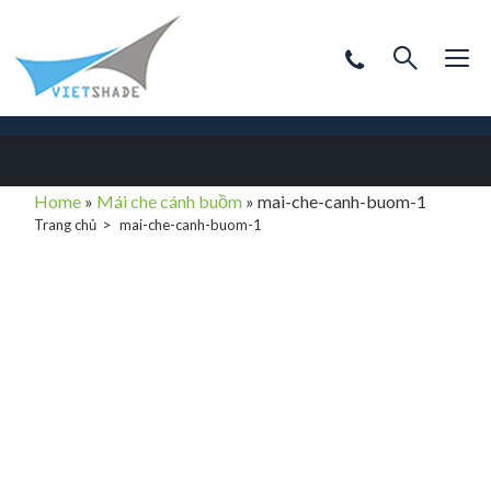
Home
»
Mái che cánh buồm
»
mai-che-canh-buom-1
Trang chủ
mai-che-canh-buom-1
mai-che-canh-
buom-1