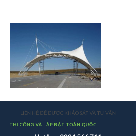
LIÊN HỆ ĐỂ ĐƯỢC KHẢO SÁT VÀ TƯ VẤN
THI CÔNG VÀ LẮP ĐẶT TOÀN QUỐC