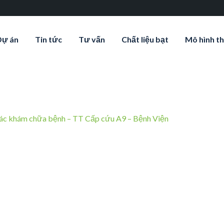
Dự án
Tin tức
Tư vấn
Chất liệu bạt
Mô hình th
 tác khám chữa bệnh – TT Cấp cứu A9 – Bệnh Viện
-bat-