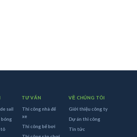
M
TƯ VẤN
VỀ CHÚNG TÔI
de sail
Thi công nhà để
Giới thiệu công ty
xe
n bóng
Dự án thi công
Thi công bể bơi
 tô
Tin tức
Thi công sân chơi