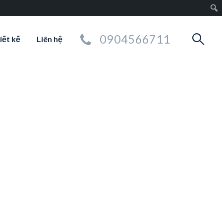
0904566711
iết kế
Liên hệ