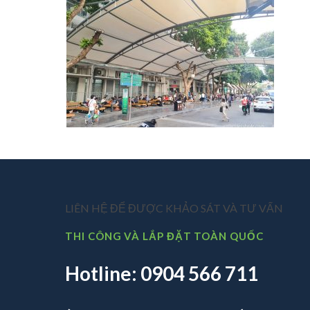
LIÊN HỆ ĐỂ ĐƯỢC KHẢO SÁT VÀ TƯ VẤN
THI CÔNG VÀ LẮP ĐẶT TOÀN QUỐC
Hotline: 0904 566 711