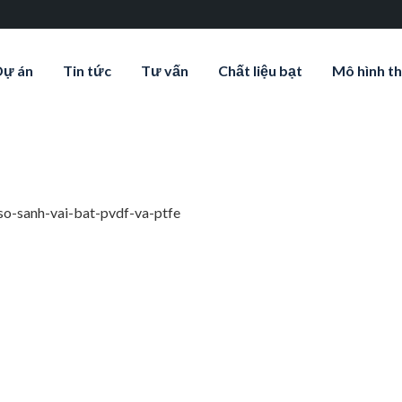
Dự án
Tin tức
Tư vấn
Chất liệu bạt
Mô hình th
so-sanh-vai-bat-pvdf-va-ptfe
-vai-