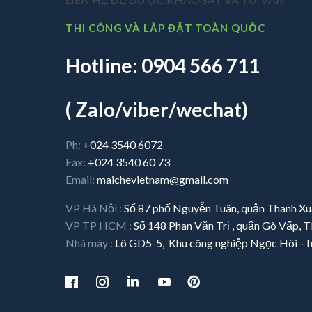
THI CÔNG VÀ LẮP ĐẶT TOÀN QUỐC
Hotline: 0904 566 711
( Zalo/viber/wechat)
Ph:
+024 3540 6072
Fax:
+024 3540 60 73
Email:
maichevietnam@gmail.com
VP Hà Nội :
Số 87 phố Nguyễn Tuân, quận Thanh X
VP TP HCM :
Số 148 Phan Văn Trị , quận Gò Vấp
Nhà máy :
Lô GD5-5, Khu công nghiệp Ngọc Hôi – 