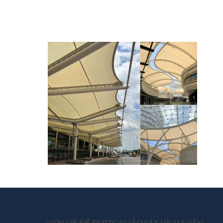
LIÊN HỆ ĐỂ ĐƯỢC KHẢO SÁT VÀ TƯ VẤN