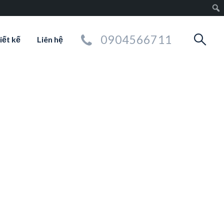
0904566711
iết kế
Liên hệ