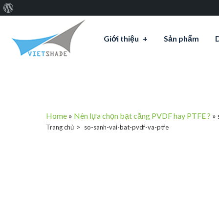
Giới
thiệu
Giới thiệu
Sản phẩm
về
WordPress
Home
»
Nên lựa chọn bạt căng PVDF hay PTFE ?
»
Trang chủ
so-sanh-vai-bat-pvdf-va-ptfe
so-sanh