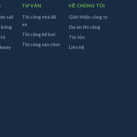
M
TƯ VẤN
VỀ CHÚNG TÔI
de sail
Thi công nhà để
Giới thiệu công ty
xe
n bóng
Dự án thi công
Thi công bể bơi
 tô
Tin tức
Thi công sân chơi
lkway
Liên hệ