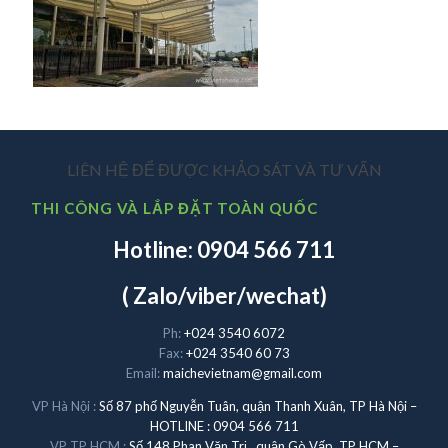
LIÊN HỆ ĐỂ ĐƯỢC KHẢO SÁT VÀ TƯ VẤN
THI CÔNG VÀ LẮP ĐẶT TOÀN QUỐC
Hotline: 0904 566 711
( Zalo/viber/wechat)
Ph:
+024 3540 6072
Fax:
+024 3540 60 73
Email:
maichevietnam@gmail.com
VP Hà Nội :
Số 87 phố Nguyễn Tuân, quận Thanh Xuân, TP Hà Nội –
HOTLINE : 0904 566 711
VP TP HCM :
Số 148 Phan Văn Trị , quận Gò Vấp, TP HCM –