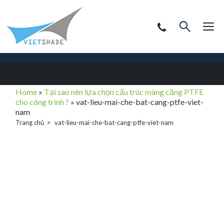
Home
»
Tại sao nên lựa chọn cấu trúc màng căng PTFE
cho công trình ?
»
vat-lieu-mai-che-bat-cang-ptfe-viet-
nam
Trang chủ
vat-lieu-mai-che-bat-cang-ptfe-viet-nam
vat-lieu-mai-che-
bat-cang-ptfe-
viet-nam