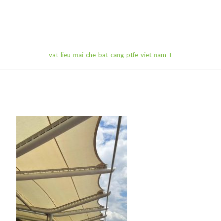
vat-lieu-mai-che-bat-cang-ptfe-viet-nam