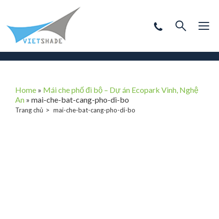
Home
»
Mái che phố đi bộ – Dự án Ecopark Vinh, Nghệ
An
»
mai-che-bat-cang-pho-di-bo
Trang chủ
mai-che-bat-cang-pho-di-bo
mai-che-bat-
cang-pho-di-bo