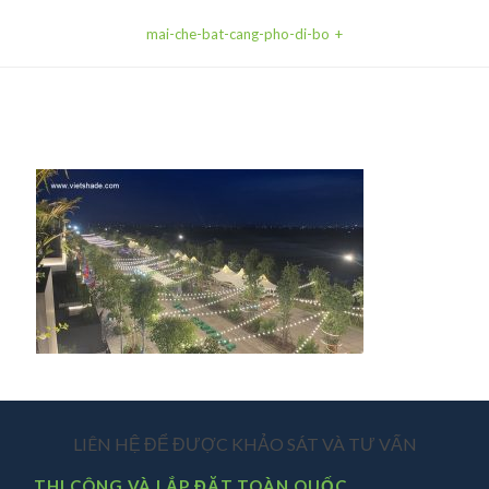
mai-che-bat-cang-pho-di-bo
LIÊN HỆ ĐỂ ĐƯỢC KHẢO SÁT VÀ TƯ VẤN
THI CÔNG VÀ LẮP ĐẶT TOÀN QUỐC