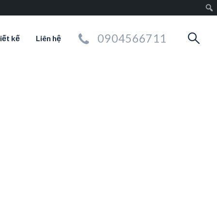
0904566711
iết kế
Liên hệ