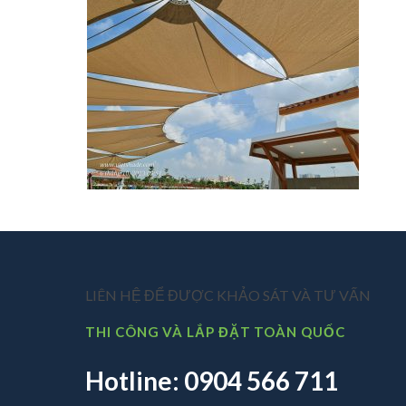
LIÊN HỆ ĐỂ ĐƯỢC KHẢO SÁT VÀ TƯ VẤN
THI CÔNG VÀ LẮP ĐẶT TOÀN QUỐC
Hotline: 0904 566 711