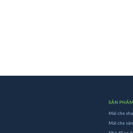
SẢN PHẨ
Mái che sha
Mái che sâ
Nhà để xe ô