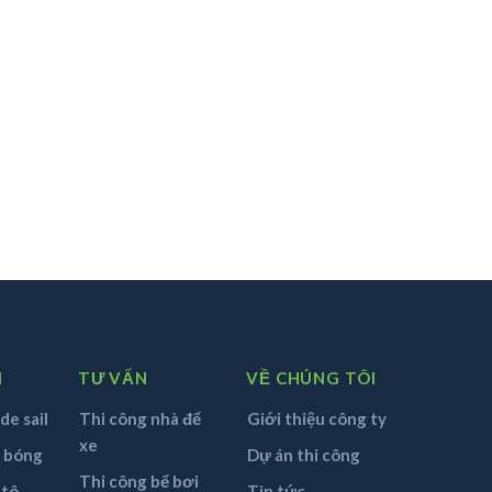
M
TƯ VẤN
VỀ CHÚNG TÔI
de sail
Thi công nhà để
Giới thiệu công ty
xe
n bóng
Dự án thi công
Thi công bể bơi
 tô
Tin tức