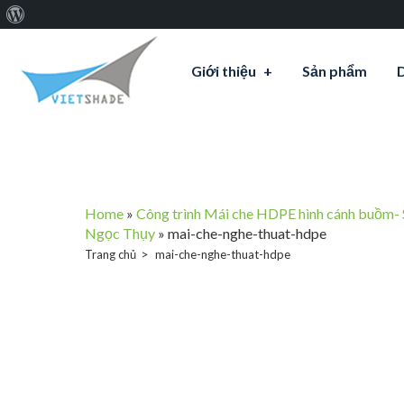
Giới
thiệu
Giới thiệu
Sản phẩm
về
WordPress
Home
»
Công trình Mái che HDPE hình cánh buồm- 
Ngọc Thụy
»
mai-che-nghe-thuat-hdpe
Trang chủ
mai-che-nghe-thuat-hdpe
mai-ch