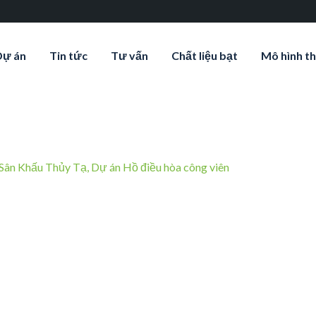
Dự án
Tin tức
Tư vấn
Chất liệu bạt
Mô hình th
Sân Khấu Thủy Tạ, Dự án Hồ điều hòa công viên
e-nghe-