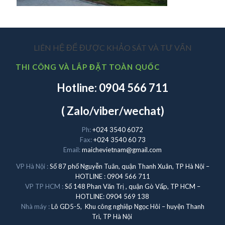
LIÊN HỆ ĐỂ ĐƯỢC KHẢO SÁT VÀ TƯ VẤN
THI CÔNG VÀ LẮP ĐẶT TOÀN QUỐC
Hotline: 0904 566 711
( Zalo/viber/wechat)
Ph:
+024 3540 6072
Fax:
+024 3540 60 73
Email:
maichevietnam@gmail.com
VP Hà Nội :
Số 87 phố Nguyễn Tuân, quận Thanh Xuân, TP Hà Nội –
HOTLINE : 0904 566 711
VP TP HCM :
Số 148 Phan Văn Trị , quận Gò Vấp, TP HCM –
HOTLINE: 0904 569 138
Nhà máy :
Lô GD5-5, Khu công nghiệp Ngọc Hôi – huyện Thanh
Trì, TP Hà Nội