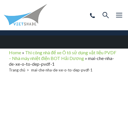
Home
»
Thi công nhà để xe Ô tô sử dụng vật liệu PVDF
– Nhà máy nhiệt điện BOT Hải Dương
»
mai-che-nha-
de-xe-o-to-dep-pvdf-1
Trang chủ
mai-che-nha-de-xe-o-to-dep-pvdf-1
mai-che-nha-de-
xe-o-to-dep-
pvdf-1