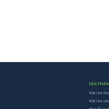
SẢN PHẨ
Mái che sha
Mái che sâ
Nhà để xe ô