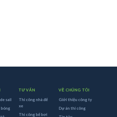
M
TƯ VẤN
VỀ CHÚNG TÔI
de sail
Thi công nhà để
Giới thiệu công ty
xe
n bóng
Dự án thi công
Thi công bể bơi
 tô
Tin tức