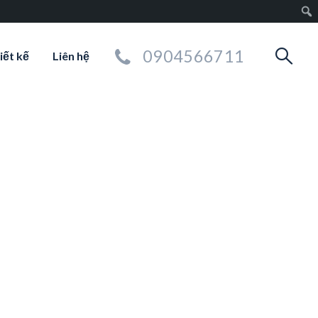
0904566711
iết kế
Liên hệ