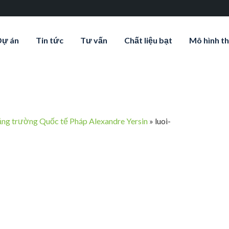
Dự án
Tin tức
Tư vấn
Chất liệu bạt
Mô hình th
ăng trường Quốc tế Pháp Alexandre Yersin
»
luoi-
pe-