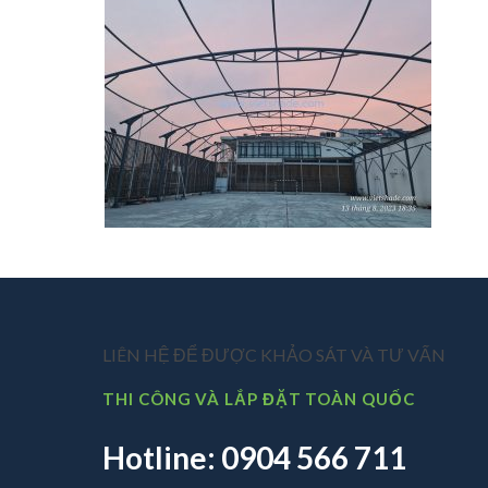
LIÊN HỆ ĐỂ ĐƯỢC KHẢO SÁT VÀ TƯ VẤN
THI CÔNG VÀ LẮP ĐẶT TOÀN QUỐC
Hotline: 0904 566 711