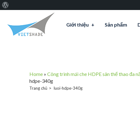
Giới
thiệu
Giới thiệu
Sản phẩm
về
WordPress
Home
»
Công trình mái che HDPE sân thể thao đa n
hdpe-340g
Trang chủ
luoi-hdpe-340g
luoi-hd