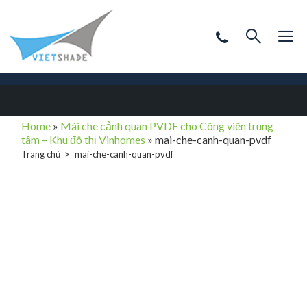
Home
»
Mái che cảnh quan PVDF cho Công viên trung
tâm – Khu đô thị Vinhomes
»
mai-che-canh-quan-pvdf
Trang chủ
mai-che-canh-quan-pvdf
mai-che-canh-
quan-pvdf