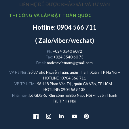
LIÊN HỆ ĐỂ ĐƯỢC KHẢO SÁT VÀ TƯ VẤN
THI CÔNG VÀ LẮP ĐẶT TOÀN QUỐC
Hotline: 0904 566 711
( Zalo/viber/wechat)
Ph:
+024 3540 6072
Fax:
+024 3540 60 73
Email:
maichevietnam@gmail.com
VP Hà Nội :
Số 87 phố Nguyễn Tuân, quận Thanh Xuân, TP Hà Nội –
HOTLINE : 0904 566 711
VP TP HCM :
Số 148 Phan Văn Trị , quận Gò Vấp, TP HCM –
HOTLINE: 0904 569 138
Nhà máy :
Lô GD5-5, Khu công nghiệp Ngọc Hôi – huyện Thanh
Trì, TP Hà Nội