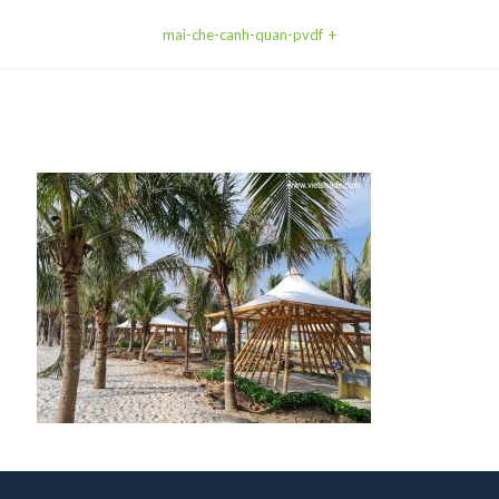
mai-che-canh-quan-pvdf