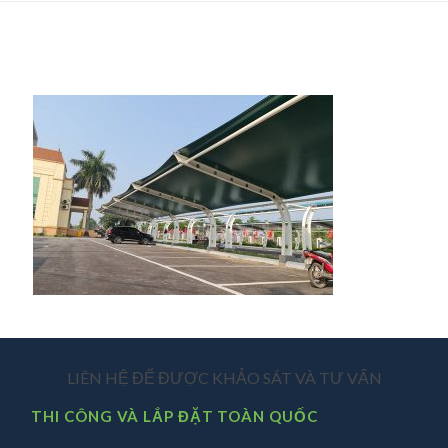
LIÊN HỆ ĐỂ ĐƯỢC KHẢO SÁT VÀ TƯ VẤN
THI CÔNG VÀ LẮP ĐẶT TOÀN QUỐC