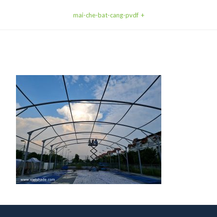
mai-che-bat-cang-pvdf