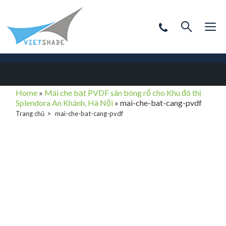
Home
»
Mái che bạt PVDF sân bóng rổ cho Khu đô thị
Splendora An Khánh, Hà Nội
»
mai-che-bat-cang-pvdf
Trang chủ
mai-che-bat-cang-pvdf
mai-che-bat-
cang-pvdf