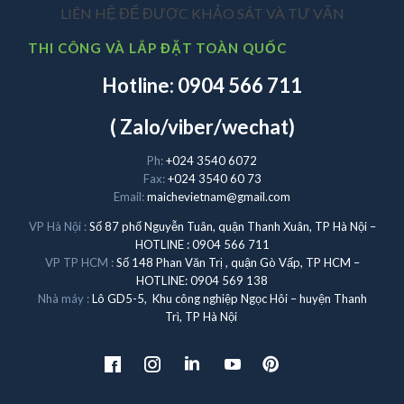
LIÊN HỆ ĐỂ ĐƯỢC KHẢO SÁT VÀ TƯ VẤN
THI CÔNG VÀ LẮP ĐẶT TOÀN QUỐC
Hotline: 0904 566 711
( Zalo/viber/wechat)
Ph:
+024 3540 6072
Fax:
+024 3540 60 73
Email:
maichevietnam@gmail.com
VP Hà Nội :
Số 87 phố Nguyễn Tuân, quận Thanh Xuân, TP Hà Nội –
HOTLINE : 0904 566 711
VP TP HCM :
Số 148 Phan Văn Trị , quận Gò Vấp, TP HCM –
HOTLINE: 0904 569 138
Nhà máy :
Lô GD5-5, Khu công nghiệp Ngọc Hôi – huyện Thanh
Trì, TP Hà Nội