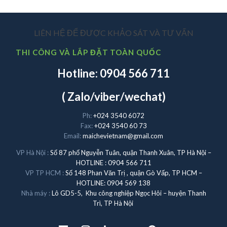
LIÊN HỆ ĐỂ ĐƯỢC KHẢO SÁT VÀ TƯ VẤN
THI CÔNG VÀ LẮP ĐẶT TOÀN QUỐC
Hotline: 0904 566 711
( Zalo/viber/wechat)
Ph:
+024 3540 6072
Fax:
+024 3540 60 73
Email:
maichevietnam@gmail.com
VP Hà Nội :
Số 87 phố Nguyễn Tuân, quận Thanh Xuân, TP Hà Nội –
HOTLINE : 0904 566 711
VP TP HCM :
Số 148 Phan Văn Trị , quận Gò Vấp, TP HCM –
HOTLINE: 0904 569 138
Nhà máy :
Lô GD5-5, Khu công nghiệp Ngọc Hôi – huyện Thanh
Trì, TP Hà Nội