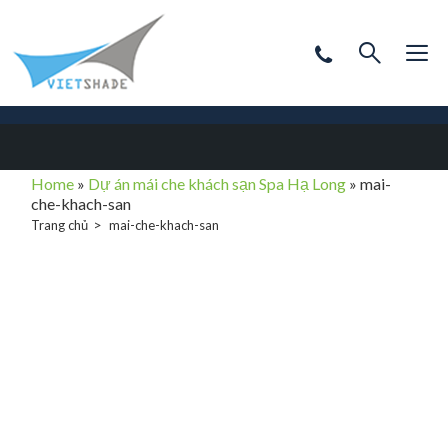
Home
»
Dự án mái che khách sạn Spa Hạ Long
»
mai-
che-khach-san
Trang chủ
mai-che-khach-san
mai-che-khach-
san