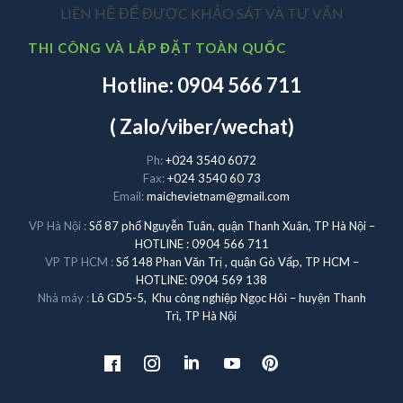
LIÊN HỆ ĐỂ ĐƯỢC KHẢO SÁT VÀ TƯ VẤN
THI CÔNG VÀ LẮP ĐẶT TOÀN QUỐC
Hotline: 0904 566 711
( Zalo/viber/wechat)
Ph:
+024 3540 6072
Fax:
+024 3540 60 73
Email:
maichevietnam@gmail.com
VP Hà Nội :
Số 87 phố Nguyễn Tuân, quận Thanh Xuân, TP Hà Nội –
HOTLINE : 0904 566 711
VP TP HCM :
Số 148 Phan Văn Trị , quận Gò Vấp, TP HCM –
HOTLINE: 0904 569 138
Nhà máy :
Lô GD5-5, Khu công nghiệp Ngọc Hôi – huyện Thanh
Trì, TP Hà Nội