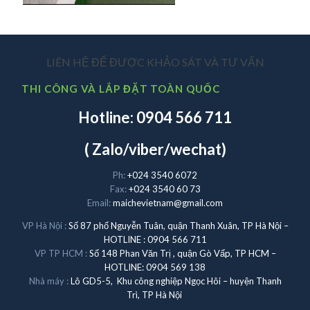
LIÊN HỆ ĐỂ ĐƯỢC KHẢO SÁT VÀ TƯ VẤN
THI CÔNG VÀ LẮP ĐẶT TOÀN QUỐC
Hotline: 0904 566 711
( Zalo/viber/wechat)
Ph:
+024 3540 6072
Fax:
+024 3540 60 73
Email:
maichevietnam@gmail.com
VP Hà Nội :
Số 87 phố Nguyễn Tuân, quận Thanh Xuân, TP Hà Nội –
HOTLINE : 0904 566 711
VP TP HCM :
Số 148 Phan Văn Trị , quận Gò Vấp, TP HCM –
HOTLINE: 0904 569 138
Nhà máy :
Lô GD5-5, Khu công nghiệp Ngọc Hôi – huyện Thanh
Trì, TP Hà Nội