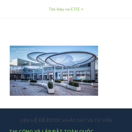
Tim-hieu-ve-ETFE
LIÊN HỆ ĐỂ ĐƯỢC KHẢO SÁT VÀ TƯ VẤN
THI CÔNG VÀ LẮP ĐẶT TOÀN QUỐC