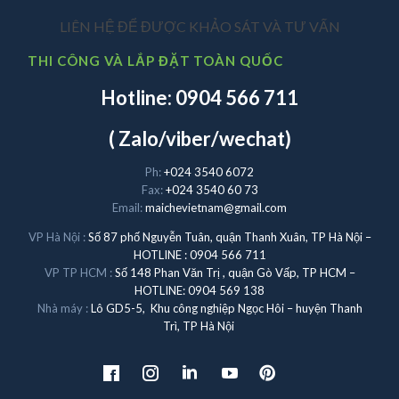
LIÊN HỆ ĐỂ ĐƯỢC KHẢO SÁT VÀ TƯ VẤN
THI CÔNG VÀ LẮP ĐẶT TOÀN QUỐC
Hotline: 0904 566 711
( Zalo/viber/wechat)
Ph:
+024 3540 6072
Fax:
+024 3540 60 73
Email:
maichevietnam@gmail.com
VP Hà Nội :
Số 87 phố Nguyễn Tuân, quận Thanh Xuân, TP Hà Nội –
HOTLINE : 0904 566 711
VP TP HCM :
Số 148 Phan Văn Trị , quận Gò Vấp, TP HCM –
HOTLINE: 0904 569 138
Nhà máy :
Lô GD5-5, Khu công nghiệp Ngọc Hôi – huyện Thanh
Trì, TP Hà Nội