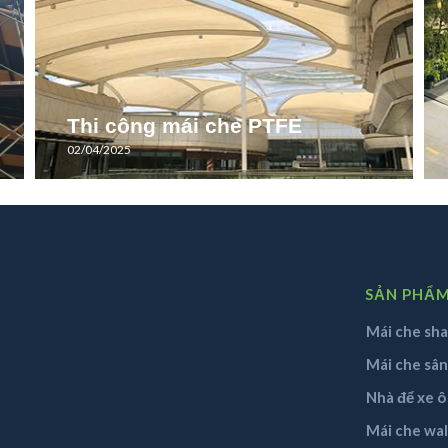
Thi công mái che PTFE
02/04/2025
SẢN PHẨ
Mái che sha
Mái che sâ
Nhà để xe ô
Mái che wa