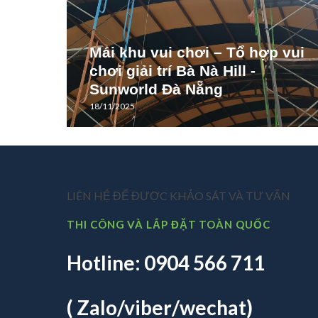
Mái khu vui chơi – Tổ hợp vui
chơi giải trí Bà Nà Hill -
Sunworld Đà Nẵng
18/11/2025
LIÊN HỆ ĐỂ ĐƯỢC KHẢO SÁT VÀ TƯ VẤN
THI CÔNG VÀ LẮP ĐẶT TOÀN QUỐC
Hotline: 0904 566 711
( Zalo/viber/wechat)