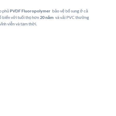
ớp phủ
PVDF Fluoropolymer
bảo vệ bổ sung ở cả
ổ biến với tuổi thọ hơn
20 năm
và vải PVC thường
vĩnh viễn và tạm thời.