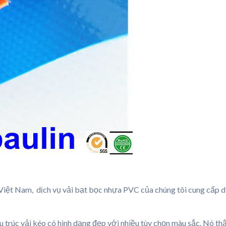
Việt Nam, dịch vụ vải bạt bọc nhựa PVC của chúng tôi cung cấp d
trúc vải kéo có hình dạng đẹp với nhiều tùy chọn màu sắc. Nó thậ