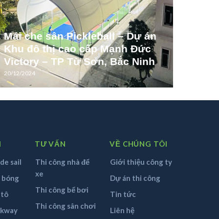
Mái che sân Pickleball – Dự án
Khu đô thị cao cấp Mạnh Đức
Victory – TP Từ Sơn, Bắc Ninh
20/12/2024
M
TƯ VẤN
VỀ CHÚNG TÔI
de sail
Thi công nhà để
Giới thiệu công ty
xe
n bóng
Dự án thi công
Thi công bể bơi
 tô
Tin tức
Thi công sân chơi
lkway
Liên hệ