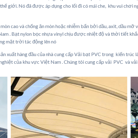
ế giới. Nó đã được áp dụng cho lối đi có mái che, khu vui chơi ng
 mòn cao và chống ăn mòn hoặc nhiễm bẩn bởi dầu, axit, dầu mỡ 
am . Bạt nylon bọc nhựa vinyl chịu được nhiệt độ và thời tiết khắ
ng mặt trời tác động lên nó
ản xuất hàng đầu của nhà cung cấp Vải bạt PVC trong kiến ​​trúc 
ắc nghiệt của khu vực Việt Nam . Chúng tôi cung cấp vải PVC và vải