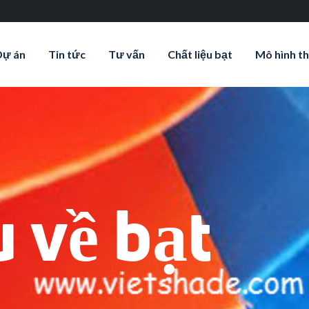
Dự án
Tin tức
Tư vấn
Chất liệu bạt
Mô hình th
 về bạt