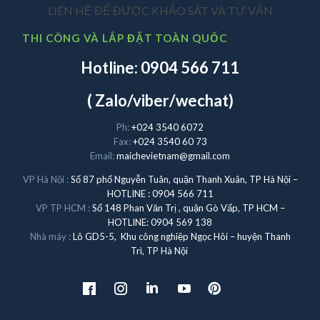
LIÊN HỆ ĐỂ ĐƯỢC KHẢO SÁT VÀ TƯ VẤN
THI CÔNG VÀ LẮP ĐẶT TOÀN QUỐC
Hotline: 0904 566 711
( Zalo/viber/wechat)
Ph:
+024 3540 6072
Fax:
+024 3540 60 73
Email:
maichevietnam@gmail.com
VP Hà Nội :
Số 87 phố Nguyễn Tuân, quận Thanh Xuân, TP Hà Nội –
HOTLINE : 0904 566 711
VP TP HCM :
Số 148 Phan Văn Trị , quận Gò Vấp, TP HCM –
HOTLINE: 0904 569 138
Nhà máy :
Lô GD5-5, Khu công nghiệp Ngọc Hôi – huyện Thanh
Trì, TP Hà Nội