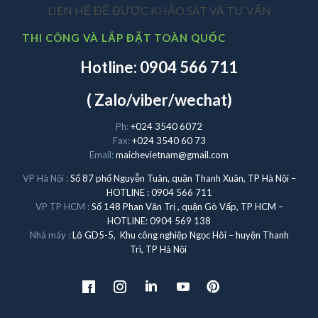
LIÊN HỆ ĐỂ ĐƯỢC KHẢO SÁT VÀ TƯ VẤN
THI CÔNG VÀ LẮP ĐẶT TOÀN QUỐC
Hotline: 0904 566 711
( Zalo/viber/wechat)
Ph:
+024 3540 6072
Fax:
+024 3540 60 73
Email:
maichevietnam@gmail.com
VP Hà Nội :
Số 87 phố Nguyễn Tuân, quận Thanh Xuân, TP Hà Nội –
HOTLINE : 0904 566 711
VP TP HCM :
Số 148 Phan Văn Trị , quận Gò Vấp, TP HCM –
HOTLINE: 0904 569 138
Nhà máy :
Lô GD5-5, Khu công nghiệp Ngọc Hôi – huyện Thanh
Trì, TP Hà Nội