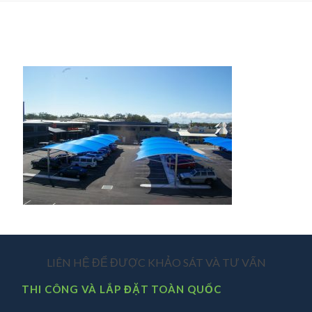
LIÊN HỆ ĐỂ ĐƯỢC KHẢO SÁT VÀ TƯ VẤN
THI CÔNG VÀ LẮP ĐẶT TOÀN QUỐC