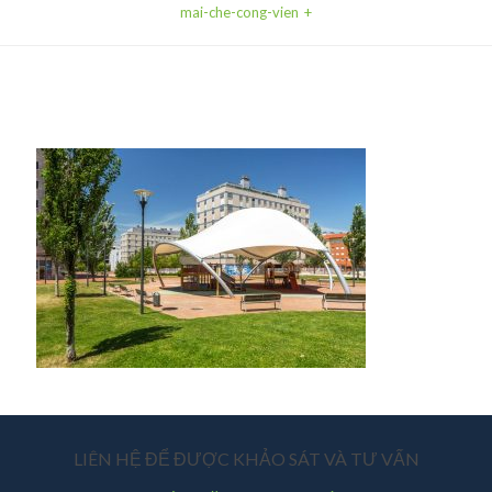
mai-che-cong-vien
LIÊN HỆ ĐỂ ĐƯỢC KHẢO SÁT VÀ TƯ VẤN