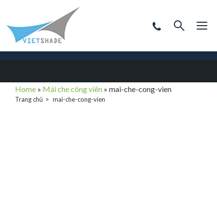
Home
»
Mái che công viên
»
mai-che-cong-vien
Trang chủ
mai-che-cong-vien
mai-che-cong-
vien