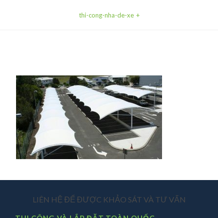
thi-cong-nha-de-xe
LIÊN HỆ ĐỂ ĐƯỢC KHẢO SÁT VÀ TƯ VẤN
THI CÔNG VÀ LẮP ĐẶT TOÀN QUỐC